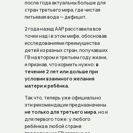
после года актуальны больше для
стран третьего мира, где чистая
питьевая вода — дефицит
.
2 года назад AAP расставила все
точки над i в этом мифе, обосновав
исследованиями преимущества
детей из разных стран, получавших
ГВ на втором и третьем году жизни,
и признав, что кормить нужно:
в
течение 2 лет или дольше при
условии взаимного желания
матери и ребёнка.
Так что, теперь уже официально
эти рекомендации предназначены
не только для третьего мира
, но и
для первого тоже: у любого
ребёнка в любой стране