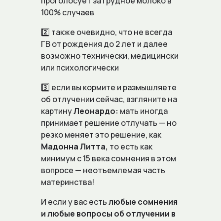
проголосует за грудное молоко в
100% случаев
2️⃣ также очевидно, что не всегда
ГВ от рождения до 2 лет и далее
возможно технически, медицински
или психологически
3️⃣ если вы кормите и размышляете
об отлучении сейчас, взгляните на
картину
Леонардо:
мать иногда
принимает решение отлучать — но
резко меняет это решение, как
Мадонна Литта,
то
есть как
минимум с 15 века сомнения в этом
вопросе — неотъемлемая часть
материнства!
И если у вас есть
любые сомнения
и любые вопросы об отлучении в