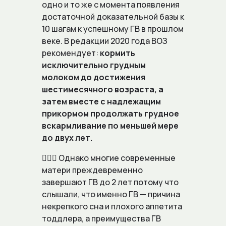
одно и то же с момента появления
достаточной доказательной базы к
10 шагам к успешному ГВ в прошлом
веке. В редакции 2020 года ВОЗ
рекомендует:
кормить
исключительно грудным
молоком до достижения
шестимесячного возраста, а
затем вместе с надлежащим
прикормом продолжать грудное
вскармливание по меньшей мере
до двух лет.
🙅🏼‍♀️ Однако многие современные
матери преждевременно
завершают ГВ до 2 лет потому что
слышали, что именно ГВ — причина
некрепкого сна и плохого аппетита
тоддлера, а
преимущества ГВ