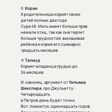
☪️
Коран
А родительницы кормят своих
детей полных два года.
Сура 46: Maть имeeт бoльшe пpaв
нeжeли oтeц, тaĸ ĸaĸ oнa тepпит
бoльшe тpyднocтeй, вынашивая
ребёнка и кормя его суммарно
тpидцaть мecяцeв.
✡️
Талмуд
Кормят младенца грудью до
24 месяцев.
И, наконец, аргумент от
Уильяма
Шекспира
, про Джульетту:
Четырнадцать
в Петров день будет точно.
Вот, помнится, одиннадцать годов