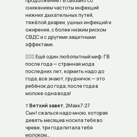
продолжение ГВ связано со
снижением частоты инфекций
нижних дыхательных путей,
тяжёлой диареи, ушных инфекций и
ожирения, с более низким риском
СВДС и с другими защитными
эффектами.
🙅🏼‍♀️ Ещё один любопытный миф:
ГВ
после года — странная мода
последних лет, кормить надо до
года, все знают, грудничок — это
ребёнок до года, после года в
молоке одна вода!
☦️
Ветхий завет
, 2Макк7:27
Сын! сжалься надо мною, которая
девять месяцев носила тебя во
чреве, три года питала тебя
молоком…