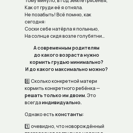
Тому минуло, в год землетрясенья,
Как от груди её я отняла.
Не позабыть! Всё помню, как
сегодня:
Соски себе натёрла я полынью,
На солнце сидя возле голубятни…
Подпишитесь
А современным родителям
на нашу
до какого возраста нужно
рассылку
кормить грудью минимально?
с полезным контентом
И до какого максимально можно?
0️⃣ Сколько конкретной матери
кормить конкретного ребёнка —
решать только им двоим
. Это
всегда
индивидуально.
Нажимая на кнопку отправить , я
Однако есть
константы
:
соглашаюсь с
Политикой
1️⃣ очевидно, что новорождённый
конфиденциальности