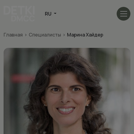
Главная
>
Cпециалисты
>
Марина Хайдер