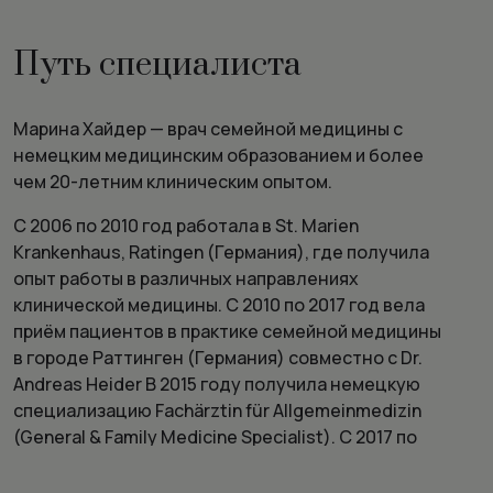
Путь специалиста
Марина Хайдер — врач семейной медицины с
немецким медицинским образованием и более
чем 20-летним клиническим опытом.
С 2006 по 2010 год работала в St. Marien
Krankenhaus, Ratingen (Германия), где получила
опыт работы в различных направлениях
клинической медицины. С 2010 по 2017 год вела
приём пациентов в практике семейной медицины
в городе Раттинген (Германия) совместно с Dr.
Andreas Heider В 2015 году получила немецкую
специализацию Fachärztin für Allgemeinmedizin
(General & Family Medicine Specialist). С 2017 по
2024 год являлась совладельцем и
практикующим врачом собственной семейной