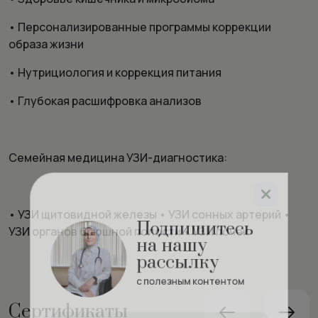
• Персонализированные программы коррекции
образа жизни
• Нутрициология и коррекция питания
• Глубокая расшифровка анализов
Семейная медицина УЗИ-диагностика:
Подпишитесь
• УЗИ щитовидной железы • УЗИ сонных артерий •
на нашу
УЗИ органов брюшной полости • УЗИ почек
рассылку
с полезным контентом
Сертификаты