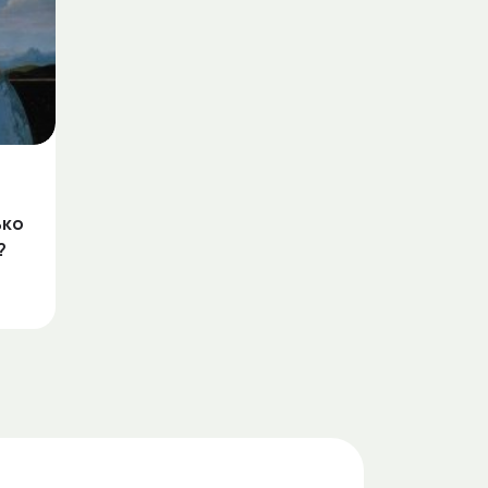
ько
?