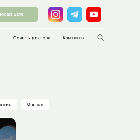
исаться
ы
Советы доктора
Контакты
логия
Массаж