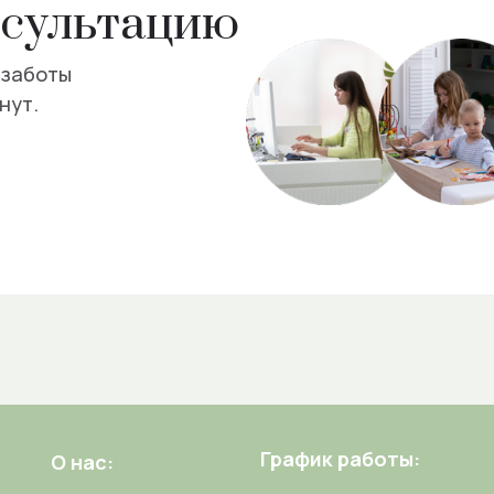
нсультацию
 заботы
нут.
График работы:
О нас: