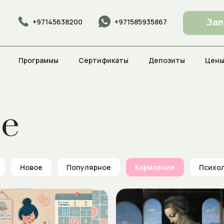
Зап
+971585935867
+97145638200
Программы
Сертификаты
Депозиты
Цен
е
Новое
Популярное
Кормление
Психо