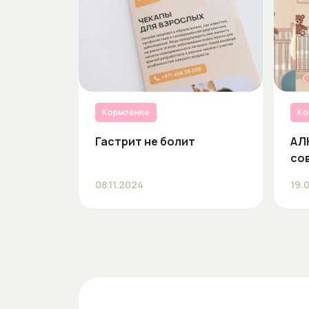
Кормление
Ко
Гастрит не болит
АЛ
со
08.11.2024
19.